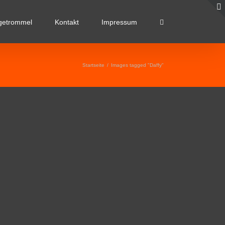
getrommel
Kontakt
Impressum
Startseite
/
Images tagged "Daffy"