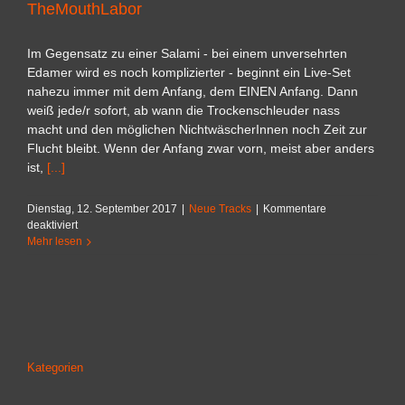
TheMouthLabor
Im Gegensatz zu einer Salami - bei einem unversehrten
Edamer wird es noch komplizierter - beginnt ein Live-Set
nahezu immer mit dem Anfang, dem EINEN Anfang. Dann
weiß jede/r sofort, ab wann die Trockenschleuder nass
macht und den möglichen NichtwäscherInnen noch Zeit zur
Flucht bleibt. Wenn der Anfang zwar vorn, meist aber anders
ist,
[...]
Dienstag, 12. September 2017
|
Neue Tracks
|
Kommentare
für
deaktiviert
TheMouthLabor
Mehr lesen
Kategorien