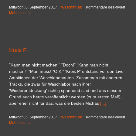
für
Mittwoch, 6. September 2017
|
Waschmusik
|
Kommentare deaktiviert
Mindbl
Mehr lesen
Kreis P
"Kann man nicht machen!" "Doch!" "Kann man nicht
machen!" "Man muss! "O.K." 'Kreis P' entstand vor den Live-
Ambitionen der Waschlabonauten. Zusammen mit anderen
Tracks, die zwar für Waschlabor nach ihrer
'Wiederentdeckung' richtig spannend sind und aus diesem
Grund auch heute veröffentlicht werden (zum ersten Mal!),
aber eher nicht für das, was die beiden Michas
[...]
für
Mittwoch, 6. September 2017
|
Waschmusik
|
Kommentare deaktiviert
Kreis
Mehr lesen
P