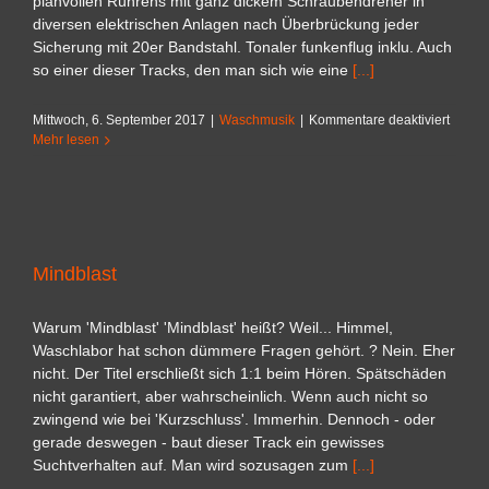
planvollen Rührens mit ganz dickem Schraubendreher in
diversen elektrischen Anlagen nach Überbrückung jeder
Sicherung mit 20er Bandstahl. Tonaler funkenflug inklu. Auch
so einer dieser Tracks, den man sich wie eine
[...]
für
Mittwoch, 6. September 2017
|
Waschmusik
|
Kommentare deaktiviert
Kurzsc
Mehr lesen
Mindblast
Warum 'Mindblast' 'Mindblast' heißt? Weil... Himmel,
Waschlabor hat schon dümmere Fragen gehört. ? Nein. Eher
nicht. Der Titel erschließt sich 1:1 beim Hören. Spätschäden
nicht garantiert, aber wahrscheinlich. Wenn auch nicht so
zwingend wie bei 'Kurzschluss'. Immerhin. Dennoch - oder
gerade deswegen - baut dieser Track ein gewisses
Suchtverhalten auf. Man wird sozusagen zum
[...]