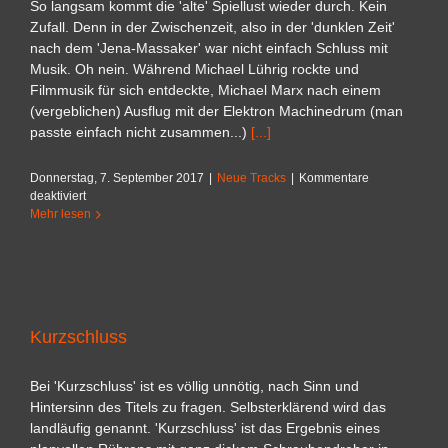
So langsam kommt die 'alte' Spiellust wieder durch. Kein
Zufall. Denn in der Zwischenzeit, also in der 'dunklen Zeit'
nach dem 'Jena-Massaker' war nicht einfach Schluss mit
Musik. Oh nein. Während Michael Lührig rockte und
Filmmusik für sich entdeckte, Michael Marx nach einem
(vergeblichen) Ausflug mit der Elektron Machinedrum (man
passte einfach nicht zusammen...)
[...]
Donnerstag, 7. September 2017
|
Neue Tracks
|
Kommentare
für
deaktiviert
Klopfsauger
Mehr lesen
refluxed
Kurzschluss
Bei 'Kurzschluss' ist es völlig unnötig, nach Sinn und
Hintersinn des Titels zu fragen. Selbsterklärend wird das
landläufig genannt. 'Kurzschluss' ist das Ergebnis eines