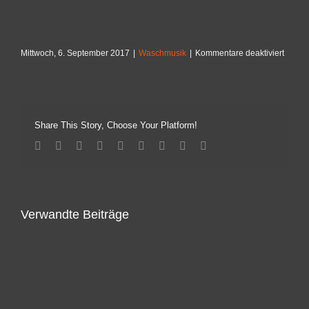
für
Mittwoch, 6. September 2017
|
Waschmusik
|
Kommentare deaktiviert
Kurzsc
Share This Story, Choose Your Platform!
Facebook
Twitter
Linkedin
Reddit
Tumblr
Google+
Pinterest
Vk
Email
Verwandte Beiträge