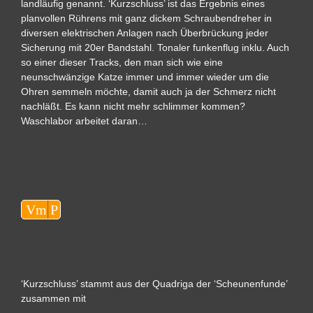
landläufig genannt. ‘Kurzschluss’ ist das Ergebnis eines
planvollen Rührens mit ganz dickem Schraubendreher in
diversen elektrischen Anlagen nach Überbrückung jeder
Sicherung mit 20er Bandstahl. Tonaler funkenflug inklu. Auch
so einer dieser Tracks, den man sich wie eine
neunschwänzige Katze immer und immer wieder um die
Ohren semmeln möchte, damit auch ja der Schmerz nicht
nachläßt. Es kann nicht mehr schlimmer kommen?
Waschlabor arbeitet daran…
Audio-
Vm
P
Player
‘Kurzschluss’ stammt aus der Quadriga der ‘Scheunenfunde’
zusammen mit