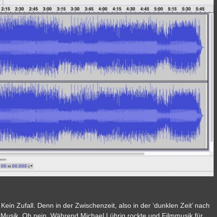
Kein Zufall. Denn in der Zwischenzeit, also in der ‘dunklen Zeit’ nach
 Musik. Oh nein. Während Michael Lührig rockte und Filmmusik für