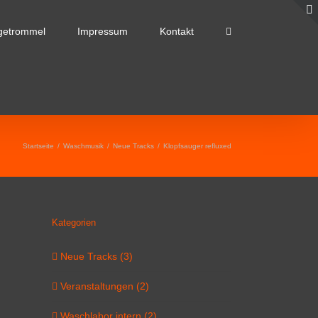
getrommel
Impressum
Kontakt
Startseite
/
Waschmusik
/
Neue Tracks
/
Klopfsauger refluxed
Kategorien
Neue Tracks (3)
Veranstaltungen (2)
Waschlabor intern (2)