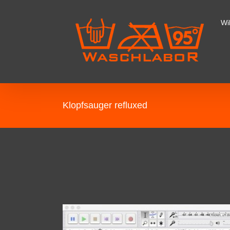
Wi
Klopfsauger refluxed
View
Larger