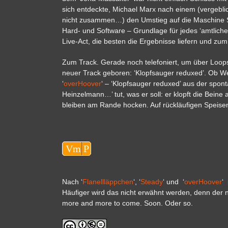
sich entdeckte, Michael Marx nach einem (vergebli
nicht zusammen…) den Umstieg auf die Maschine St
Hard- und Software – Grundlage für jedes ‘amtliche
Live-Act, die besten die Ergebnisse liefern und zum
Zum Track. Gerade noch telefoniert, um über Loop
neuer Track geboren: ‘Klopfsauger reduxed’. Ob 
‘
overHoover
‘ – ‘Klopfsauger reduxed’ aus der spont
Heinzelmann…’ tut, was er soll: er klopft die Beine
bleiben am Rande hocken. Auf rückläufigen Speis
Audio-
Vm
P
Player
Nach ‘
Flanellläppchen
‘, ‘
Steady
‘ und ‘
overHoover
‘
Häufiger wird das nicht erwähnt werden, denn der 
more and more to come. Soon. Oder so.