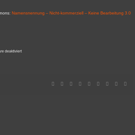
mmons:
Namensnennung – Nicht-kommerziell – Keine Bearbeitung 3.0
für
e deaktiviert
Klopfsauger
refluxed
Facebook
Twitter
Linkedin
Reddit
Tumblr
Google+
Pinterest
Vk
Ema