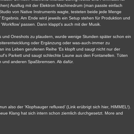
chen) Ausflug mit der Elektron Machinedrum (man passte einfach
udio von Native Instruments wagte, testeten beide jede Menge
’ Ergebnis. Am Ende wird jeweils ein Setup stehen für Produktion und
 ‘Workflow’ passen. Dann klappt’s auch mit der Musik.
s und Oneshots zu plaudern, wurde wenige Stunden später schon ein
Weiterentwicklung oder Ergänzung oder was-auch-immer zu
an ins Leben gerufenen Reihe ‘Es klopft und saugt nicht nur der
 auf’s Parkett und saugt schlechte Laune aus den Fontanellen. Tüten
en und anderen Spaßbremsen. Ab dafür.
 nun also der ‘Klopfsauger refluxed’ (Link erübrigt sich hier, HIMMEL!).
neue Klang hat sich intern schon ziemlich durchgesetzt. More and