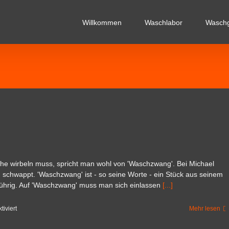
Willkommen
Waschlabor
Wasch
 wirbeln muss, spricht man wohl von 'Waschzwang'. Bei Michael
 schwappt. 'Waschzwang' ist - so seine Worte - ein Stück aus seinem
Lührig. Auf 'Waschzwang' muss man sich einlassen
[...]
für
iviert
Mehr lesen
Waschzwang