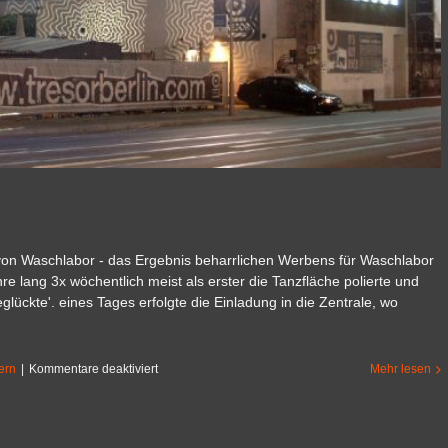
 von Waschlabor - das Ergebnis beharrlichen Werbens für Waschlabor
e lang 3x wöchentlich meist als erster die Tanzfläche polierte und
glückte'. eines Tages erfolgte die Einladung in die Zentrale, wo
für
ern
|
Kommentare deaktiviert
Mehr lesen
Waschtage
im
Tresor