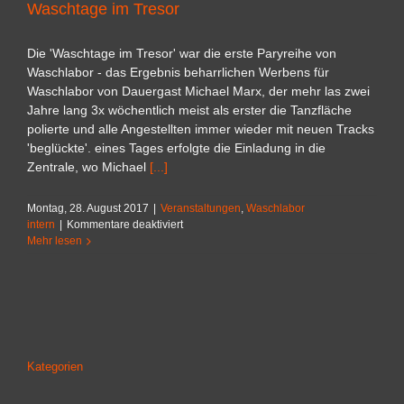
Waschtage im Tresor
Die 'Waschtage im Tresor' war die erste Paryreihe von
Waschlabor - das Ergebnis beharrlichen Werbens für
Waschlabor von Dauergast Michael Marx, der mehr las zwei
Jahre lang 3x wöchentlich meist als erster die Tanzfläche
polierte und alle Angestellten immer wieder mit neuen Tracks
'beglückte'. eines Tages erfolgte die Einladung in die
Zentrale, wo Michael
[...]
Montag, 28. August 2017
|
Veranstaltungen
,
Waschlabor
für
intern
|
Kommentare deaktiviert
Waschtage
Mehr lesen
im
Tresor
Kategorien