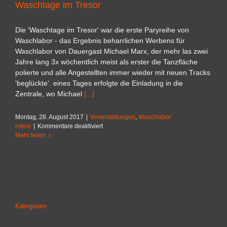
Waschtage im Tresor
Die 'Waschtage im Tresor' war die erste Paryreihe von
Waschlabor - das Ergebnis beharrlichen Werbens für
Waschlabor von Dauergast Michael Marx, der mehr las zwei
Jahre lang 3x wöchentlich meist als erster die Tanzfläche
polierte und alle Angestellten immer wieder mit neuen Tracks
'beglückte'. eines Tages erfolgte die Einladung in die
Zentrale, wo Michael
[...]
Montag, 28. August 2017
|
Veranstaltungen
,
Waschlabor
für
intern
|
Kommentare deaktiviert
Waschtage
Mehr lesen
im
Tresor
Kategorien