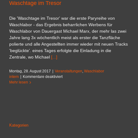
Waschtage im Tresor
Die 'Waschtage im Tresor' war die erste Paryreihe von
Waschlabor - das Ergebnis beharrlichen Werbens für
Waschlabor von Dauergast Michael Marx, der mehr las zwei
Jahre lang 3x wöchentlich meist als erster die Tanzfläche
polierte und alle Angestellten immer wieder mit neuen Tracks
'beglückte'. eines Tages erfolgte die Einladung in die
Zentrale, wo Michael
[...]
Montag, 28. August 2017
|
Veranstaltungen
,
Waschlabor
für
intern
|
Kommentare deaktiviert
Waschtage
Mehr lesen
im
Tresor
Kategorien