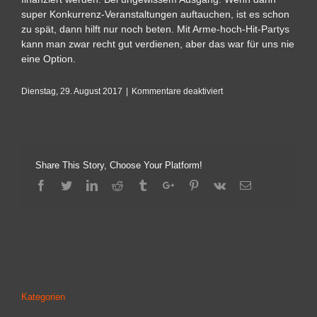
super Konkurrenz-Veranstaltungen auftauchen, ist es schon
zu spät, dann hilft nur noch beten. Mit Arme-hoch-Hit-Partys
kann man zwar recht gut verdienen, aber das war für uns nie
eine Option.
für
Dienstag, 29. August 2017
|
Kommentare deaktiviert
Lohnt
sich
das
Durchführungen
von
Share This Story, Choose Your Platform!
Veranstaltungen?
Facebook
Twitter
Linkedin
Reddit
Tumblr
Google+
Pinterest
Vk
Email
Kategorien